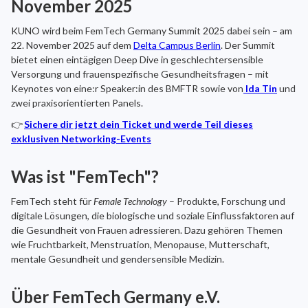
November 2025
KUNO wird beim FemTech Germany Summit 2025 dabei sein – am
22. November 2025 auf dem
Delta Campus Berlin
. Der Summit
bietet einen eintägigen Deep Dive in geschlechtersensible
Versorgung und frauenspezifische Gesundheitsfragen – mit
Keynotes von eine:r
Speaker:in des BMFTR sowie von
Ida Tin
und
zwei praxisorientierten Panels.
👉
Sichere dir jetzt dein Ticket und werde Teil dieses
exklusiven Networking-Events
Was ist "FemTech"?
FemTech steht für
Female Technology
– Produkte, Forschung und
digitale Lösungen, die biologische und soziale Einflussfaktoren auf
die Gesundheit von Frauen adressieren. Dazu gehören Themen
wie Fruchtbarkeit, Menstruation, Menopause, Mutterschaft,
mentale Gesundheit und gendersensible Medizin.
Über FemTech Germany e.V.