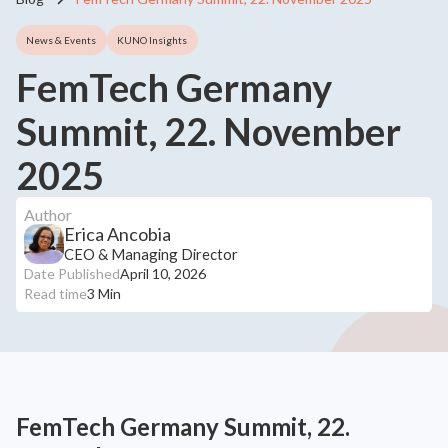
News & Events
KUNO Insights
FemTech Germany
Summit, 22. November
2025
Author
Erica Ancobia
CEO & Managing Director
Date Published
April 10, 2026
Read time
3 Min
FemTech Germany Summit, 22.