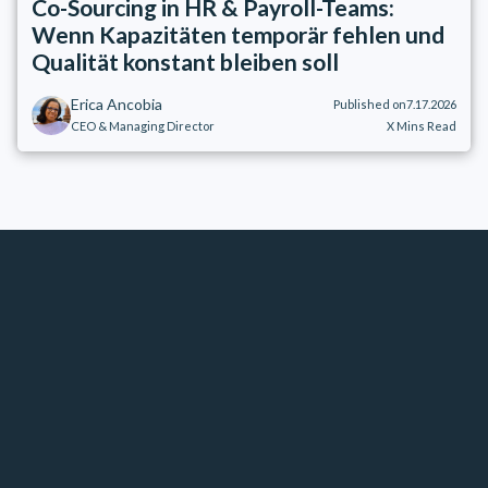
Co-Sourcing in HR & Payroll-Teams:
Wenn Kapazitäten temporär fehlen und
Qualität konstant bleiben soll
Erica Ancobia
Published on
7.17.2026
CEO & Managing Director
X
Mins Read