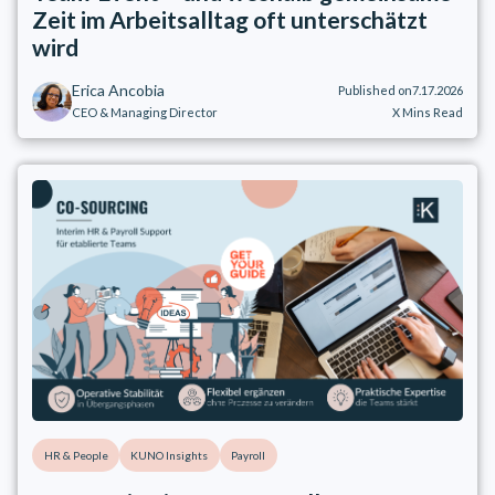
Zeit im Arbeitsalltag oft unterschätzt
wird
Erica Ancobia
Published on
7.17.2026
CEO & Managing Director
X
Mins Read
HR & People
KUNO Insights
Payroll